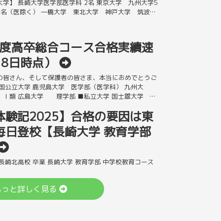
学】 長崎大学医学部医学科 2名 東京大学 九州大学5
5名（医除く） 一橋大学 東北大学 神戸大学 筑波大
 […]
5年度高卒総合コース合格実績速
月8日時点）
の皆さん、そして保護者の皆さま、本当におめでとうご
■国公立大学 鹿児島大学 医学部（医学科） 九州大
Ⅰ類 広島大学 理学部 ■私立大学 国士舘大学 政
大学 情報理工学 […]
体験記2025】合格の要因は東
毎日登校【長崎大学 教育学部
長崎北高校 卒業 長崎大学 教育学部 中学校教育コース
東進の担任、担任助手の指導や面談などで印象に残った
スト本番前に緊張していた私にアドバイスや勇気づける
もっと詳しく見る
その緊張をほ […]