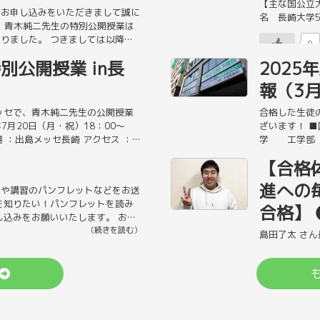
【主な国公立大
のお申し込みをいただきまして誠に
名 長崎大学
月) 青木純二先生の特別公開授業は
学 東京外国語大
りました。 つきましては以降の
0
]
（続きを読む）
特別公開授業 in長
202
報（3
ッセで、青木純二先生の公開授業
合格した生徒
7月20日（月・祝）18：00〜
ざいます！ 
場 ：出島メッセ長崎 アクセス ：
学 工学部 
（続きを読む）
経学部 立命館
【合格
0
進への
トや講習のパンフレットなどをお送
を知りたい！パンフレットを読み
合格】
し込みをお願いいたします。 お申
（続きを読む）
島田了太 さん
理系 合格 
こと 共通テ
言葉をもらい、
0