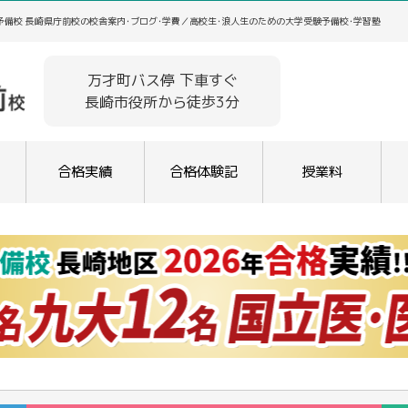
備校 長崎県庁前校の校舎案内･ブログ･学費／高校生･浪人生のための大学受験予備校･学習塾
万才町バス停 下車すぐ
長崎市役所から徒歩3分
合格実績
合格体験記
授業料