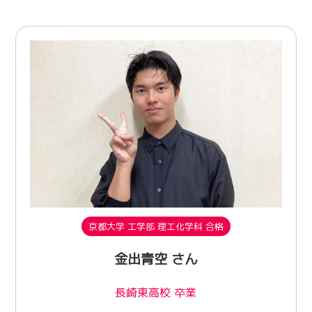
京都大学 工学部 理工化学科 合格
金出青空 さん
長崎東高校 卒業