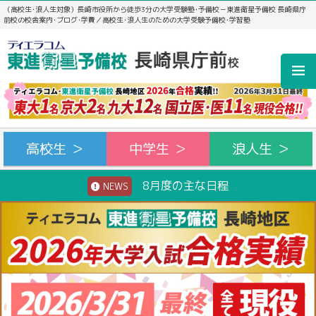
（高校生･浪人生対象）長崎市役所から徒歩3分の大学受験塾･予備校－東進衛星予備校 長崎県庁
前校の校舎案内･ブログ･学費／高校生･浪人生のための大学受験予備校･学習塾
高校生 ＞
中学生 ＞
浪人生 ＞
8月度の主な日程
NEWS