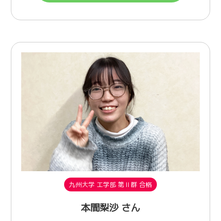
九州大学 工学部 第Ⅱ群 合格
本間梨沙 さん