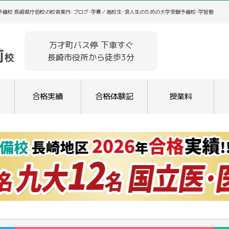
備校 長崎県庁前校の校舎案内･ブログ･学費／高校生･浪人生のための大学受験予備校･学習塾
万才町バス停 下車すぐ
長崎市役所から徒歩3分
合格実績
合格体験記
授業料