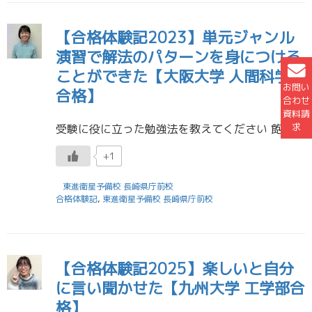
【合格体験記2023】単元ジャンル
演習で解法のパターンを身につける
ことができた【大阪大学 人間科学部
お問い
合格】
合わせ
資料請
求
受験に役に立った勉強法を教えてください 飽き性で、質の高い復習を時間を掛けてやるのは苦手な方だったため、とにかく量をこなすことを意識しました。 漢字のテキストは5周、数学と古文は2周、同じ問題集を解き、単元ジャンル演習で […]
+1
東進衛星予備校 長崎県庁前校
合格体験記
,
東進衛星予備校 長崎県庁前校
【合格体験記2025】楽しいと自分
に言い聞かせた【九州大学 工学部合
格】