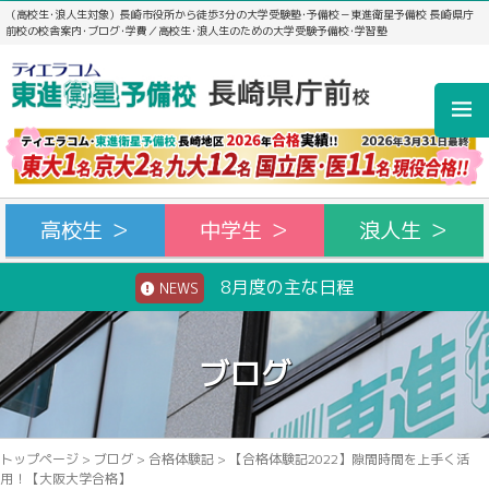
（高校生･浪人生対象）長崎市役所から徒歩3分の大学受験塾･予備校－東進衛星予備校 長崎県庁
前校の校舎案内･ブログ･学費／高校生･浪人生のための大学受験予備校･学習塾
高校生 ＞
中学生 ＞
浪人生 ＞
8月度の主な日程
NEWS
ブログ
トップページ
>
ブログ
>
合格体験記
>
【合格体験記2022】隙間時間を上手く活
用！【大阪大学合格】