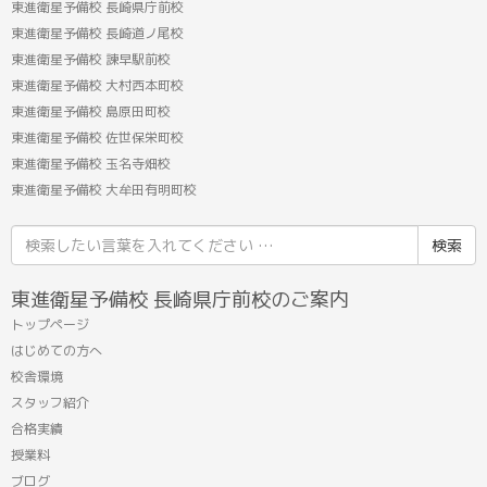
東進衛星予備校 長崎県庁前校
東進衛星予備校 長崎道ノ尾校
東進衛星予備校 諫早駅前校
東進衛星予備校 大村西本町校
東進衛星予備校 島原田町校
東進衛星予備校 佐世保栄町校
東進衛星予備校 玉名寺畑校
東進衛星予備校 大牟田有明町校
検
索
結
東進衛星予備校 長崎県庁前校のご案内
果:
トップページ
はじめての方へ
校舎環境
スタッフ紹介
合格実績
授業料
ブログ