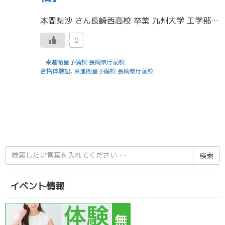
本間梨沙 さん長崎西高校 卒業 九州大学 工学部 第Ⅱ群 合格 あなたにとって受験勉強とはどのようなものだったか 辛かったけれど、自分の苦手な分野やテーマに徹底的に向き合うよい機会だったと思う。 第一志望校に合格できた最 […]
0
東進衛星予備校 長崎県庁前校
合格体験記
,
東進衛星予備校 長崎県庁前校
検
索
結
果:
イベント情報