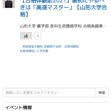
【合格体験記2021】最初にやるべ
きは「高速マスター」【山形大学合
格】
山形大学 農学部 食科生命環境学科 合格長崎東高校 卒業坂口 昌幸くん 受験に役立った勉強法を教えてください 勉強法を考える前に、まず自分がここでなら必ず勉強を続けられると思う場所を見つけることが大事です。勉強法をいくら […]
0
東進衛星予備校 長崎県庁前校
合格体験記
合格体験記
,
大学受験
検
索
結
果:
イベント情報