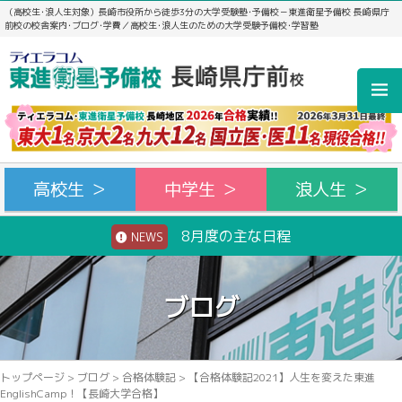
（高校生･浪人生対象）長崎市役所から徒歩3分の大学受験塾･予備校－東進衛星予備校 長崎県庁
前校の校舎案内･ブログ･学費／高校生･浪人生のための大学受験予備校･学習塾
高校生 ＞
中学生 ＞
浪人生 ＞
8月度の主な日程
NEWS
ブログ
トップページ
>
ブログ
>
合格体験記
>
【合格体験記2021】人生を変えた東進
EnglishCamp！【長崎大学合格】