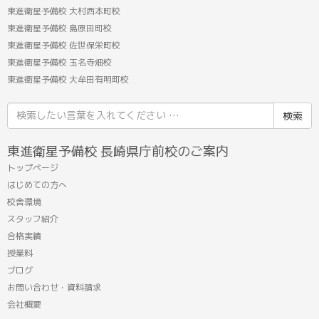
東進衛星予備校 大村西本町校
東進衛星予備校 島原田町校
東進衛星予備校 佐世保栄町校
東進衛星予備校 玉名寺畑校
東進衛星予備校 大牟田有明町校
検
索
結
東進衛星予備校 長崎県庁前校のご案内
果:
トップページ
はじめての方へ
校舎環境
スタッフ紹介
合格実績
授業料
ブログ
お問い合わせ・資料請求
会社概要