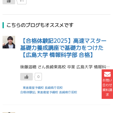
+1
こちらのブログもオススメです
【合格体験記2025】高速マスター
基礎力養成講座で基礎力をつけた
【広島大学 情報科学部 合格】
後藤迦穂 さん長崎東高校 卒業 広島大学 情報科学部 情報科学科 合格 東進のおすすめ講座 「高速マスター基礎力養成講座」を集中して取り組んだことで、英語と数学の基礎基盤を築きあげることができた。また、「武藤一也のEng […]
0
お問い
合わせ
東進衛星予備校 長崎県庁前校
資料請
合格体験記
,
東進衛星予備校 長崎県庁前校
求