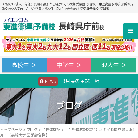
（高校生･浪人生対象）長崎市役所から徒歩3分の大学受験塾･予備校－東進衛星予備校 長崎県庁
前校の校舎案内･ブログ･学費／高校生･浪人生のための大学受験予備校･学習塾
高校生 ＞
中学生 ＞
浪人生 ＞
8月度の主な日程
NEWS
ブログ
トップページ
>
ブログ
>
合格体験記
>
【合格体験記2021】スキマ時間を最大限活
用！【長崎大学 医学部合格】