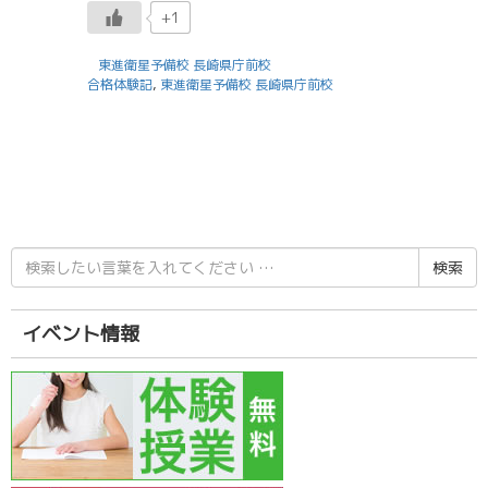
+1
東進衛星予備校 長崎県庁前校
合格体験記
,
東進衛星予備校 長崎県庁前校
検
索
結
果:
イベント情報