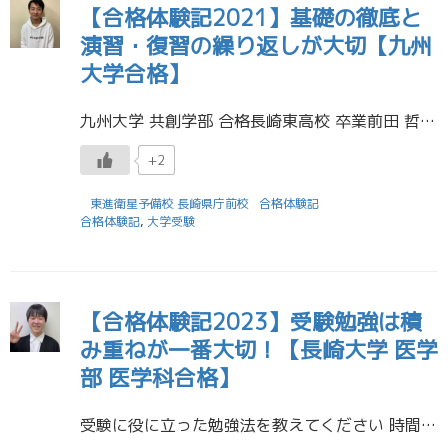
【合格体験記2021】基礎の徹底と
演習・復習の繰り返しが大切【九州
大学合格】
九州大学 共創学部 合格長崎東高校 卒業前田 哲志くん 受験に役立った勉強法を教えてください 英数国についてはまず基礎（単語・文法・公式等）をマスターして、後は時間無制限で解いて徹底的に復習、この繰り返しでした。特に英語 […]
+2
東進衛星予備校 長崎県庁前校
合格体験記
合格体験記
,
大学受験
【合格体験記2023】受験勉強は積
み重ねが一番大切！【長崎大学 医学
部 医学科合格】
受験に役に立った勉強法を教えてください 時間帯によってやる勉強を決めていました。 具体的には早朝は昨日暗記したものの復習、日中は演習、夜は暗記。1日を3ブロックに分けることによって、やらなければならないことが厳選されて集 […]