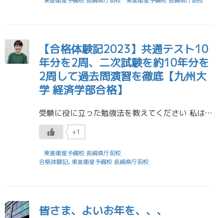
東進衛星予備校 長崎県庁前校
東進衛星予備校 長崎県庁前校
【合格体験記2023】共通テスト10
年分を2周、二次試験を約10年分を
2周して過去問演習を徹底【九州大
学 経済学部合格】
受験に役に立った勉強法を教えてください 私は、暗記する際にただ文字を見て覚えようとするだけではなく、例えば化学の反応による色の変化であれば、写真や動画を見たり、英単語であれば「take」の意味をただ暗記するのではなく、核 […]
+1
東進衛星予備校 長崎県庁前校
合格体験記
,
東進衛星予備校 長崎県庁前校
皆さま、よいお年を、、、