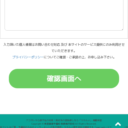
入力頂いた個人情報はお問い合わせ対応 及び 本サイトのサービス提供にのみ利用させ
ていただきます。
プライバシーポリシー
についてご確認・ご承諾の上、お申し込み下さい。
アコガレから探す私の将来！高校生の進路探しなら「ウカルメ」 掲載教室
Copyright © 東進衛星予備校 長崎県庁前校 All Rights Reserved.
本サイトは「塾・予備校のためのインターネット広告代理店」ウカルメ株式会社が提供する「mapl web」にて運営しておりま