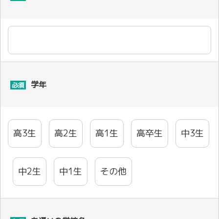
学年
必須
高3生
高2生
高1生
高卒生
中3生
中2生
中1生
その他